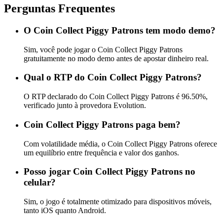
Perguntas Frequentes
O Coin Collect Piggy Patrons tem modo demo?
Sim, você pode jogar o Coin Collect Piggy Patrons
gratuitamente no modo demo antes de apostar dinheiro real.
Qual o RTP do Coin Collect Piggy Patrons?
O RTP declarado do Coin Collect Piggy Patrons é 96.50%,
verificado junto à provedora Evolution.
Coin Collect Piggy Patrons paga bem?
Com volatilidade média, o Coin Collect Piggy Patrons oferece
um equilíbrio entre frequência e valor dos ganhos.
Posso jogar Coin Collect Piggy Patrons no
celular?
Sim, o jogo é totalmente otimizado para dispositivos móveis,
tanto iOS quanto Android.