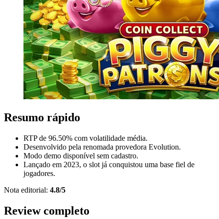
Resumo rápido
RTP de 96.50% com volatilidade média.
Desenvolvido pela renomada provedora Evolution.
Modo demo disponível sem cadastro.
Lançado em 2023, o slot já conquistou uma base fiel de
jogadores.
Nota editorial:
4.8/5
Review completo