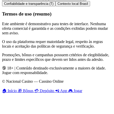
Confiabilidade e transparência (T)
Contexto local Brasil
Termos de uso (resumo)
Este ambiente é demonstrativo para testes de interface. Nenhuma
oferta comercial é garantida e as condições exibidas podem mudar
sem aviso.
O uso da plataforma requer maioridade legal, respeito às regras
locais e aceitação das políticas de segurança e verificação.
Promoções, bônus e campanhas possuem critérios de elegibilidade,
prazo e limites específicos que devem ser lidos antes da adesão.
🔞 18+ | Conteúdo destinado exclusivamente a maiores de idade.
Jogue com responsabilidade.
© Nacional Casino — Cassino Online
🏠
Início
🎁
Bônus
💳
Depósito
📲
App
🎮
Jogar