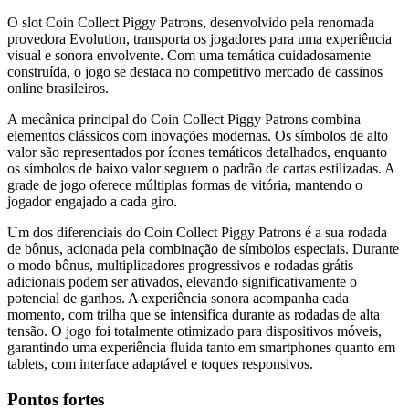
O slot Coin Collect Piggy Patrons, desenvolvido pela renomada
provedora Evolution, transporta os jogadores para uma experiência
visual e sonora envolvente. Com uma temática cuidadosamente
construída, o jogo se destaca no competitivo mercado de cassinos
online brasileiros.
A mecânica principal do Coin Collect Piggy Patrons combina
elementos clássicos com inovações modernas. Os símbolos de alto
valor são representados por ícones temáticos detalhados, enquanto
os símbolos de baixo valor seguem o padrão de cartas estilizadas. A
grade de jogo oferece múltiplas formas de vitória, mantendo o
jogador engajado a cada giro.
Um dos diferenciais do Coin Collect Piggy Patrons é a sua rodada
de bônus, acionada pela combinação de símbolos especiais. Durante
o modo bônus, multiplicadores progressivos e rodadas grátis
adicionais podem ser ativados, elevando significativamente o
potencial de ganhos. A experiência sonora acompanha cada
momento, com trilha que se intensifica durante as rodadas de alta
tensão. O jogo foi totalmente otimizado para dispositivos móveis,
garantindo uma experiência fluida tanto em smartphones quanto em
tablets, com interface adaptável e toques responsivos.
Pontos fortes