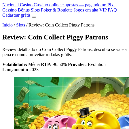
Nacional Casino
Cassino online e apostas — pagando no Pix.
Cassino
Bônus
Slots
Poker & Roulette
Jogos em alta
VIP
FAQ
Cadastrar grátis
Início
/
Slots
/
Review: Coin Collect Piggy Patrons
Review: Coin Collect Piggy Patrons
Review detalhado do Coin Collect Piggy Patrons: descubra se vale a
pena e como aproveitar rodadas grátis.
Volatilidade:
Média
RTP:
96.50%
Provider:
Evolution
Lançamento:
2023